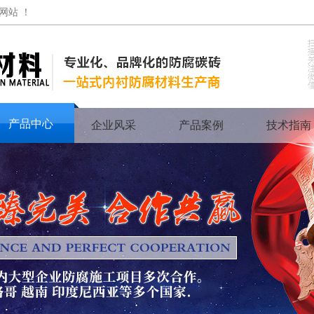
网站 ！
产品中心
企业风采
产品案例
技术指南