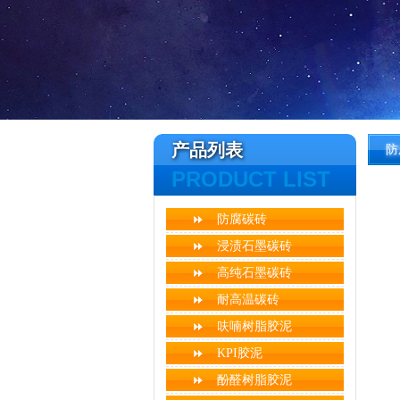
产品列表
防
PRODUCT LIST
防腐碳砖
浸渍石墨碳砖
高纯石墨碳砖
耐高温碳砖
呋喃树脂胶泥
KPI胶泥
酚醛树脂胶泥