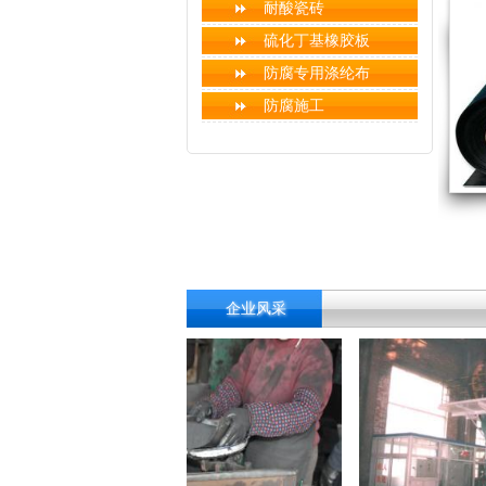
耐酸瓷砖
硫化丁基橡胶板
防腐专用涤纶布
防腐施工
企业风采