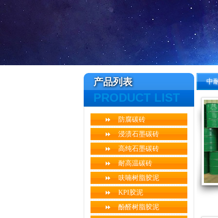
产品列表
中
PRODUCT LIST
防腐碳砖
浸渍石墨碳砖
高纯石墨碳砖
耐高温碳砖
呋喃树脂胶泥
KPI胶泥
酚醛树脂胶泥