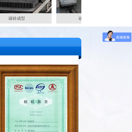
石墨粉
碳砖成型
碳砖电窑烘干